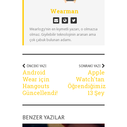
Wearman
Wearlogy'nin en kıymetli yazarı, o olmazsa
olmaz. Giyilebilir teknolojinin aranan ama
çok çabuk bulunan adamı.
ÖNCEKI YAZI
SONRAKI YAZI
Android
Apple
Wear için
Watch’tan
Hangouts
Öğrendiğimiz
Güncellendi!
13 Şey
BENZER YAZILAR