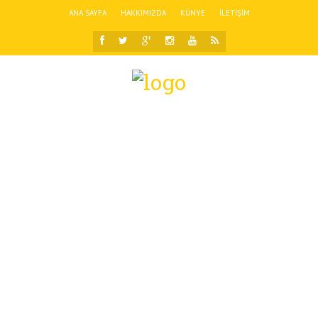
ANA SAYFA
HAKKIMIZDA
KÜNYE
İLETIŞIM