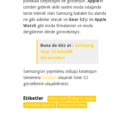
politikası izleyeceğini de gösteriyor.
Apple
‘ın
izinden giderek akıllı saatini moda odağında
lanse edecek olan Samsung bakalım bu alanda
ne gibi adımlar atacak ve
Gear S2
‘yi de
Apple
Watch
gibi moda firmalarının ve moda
dergilerinin elinde görecekmiyiz.
Buna da Göz at :
Samsung
Gear S2 Etkinlik
Görüntüleri
Samsung’un yayınlamış olduğu kataloğun
tamamına
buradan
ulaşarak Gear S2
görsellerine ulaşabilirsiniz.
Etiketler
AKILLI SAAT
GEAR S2 MODA
SAMSUNG GEAR S2
YUVARLAK EKRAN