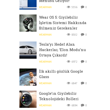
Menüsü Geliyor!
WEARMAN
5556
0
Wear OS 5: Giyilebilir
İşletim Sistemi Hakkında
Bilmeniz Gerekenler
WEARMAN
8502
0
Tesla’yı Hedef Alan
Hackerlar, ‘Elon Modu’nu
Ortaya Çıkardı!
WEARMAN
6972
0
İlk akıllı gözlük Google
Glass
WEARMAN
6847
0
Google’ın Giyilebilir
Teknolojideki Rolleri
WEARMAN
6894
0