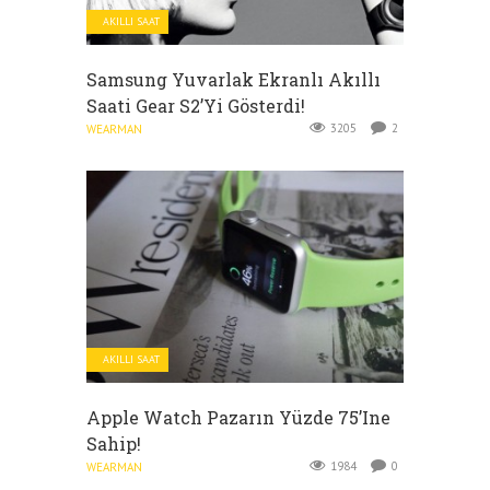
AKILLI SAAT
Samsung Yuvarlak Ekranlı Akıllı
Saati Gear S2’yi Gösterdi!
3205
2
WEARMAN
AKILLI SAAT
Apple Watch Pazarın Yüzde 75’ine
Sahip!
1984
0
WEARMAN