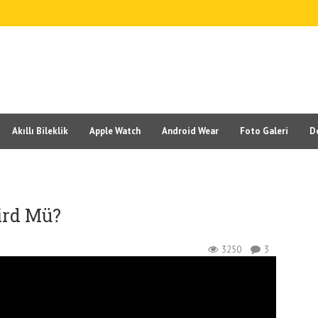
Akıllı Bileklik
Apple Watch
Android Wear
Foto Galeri
D
Bird Mü?
3250
3