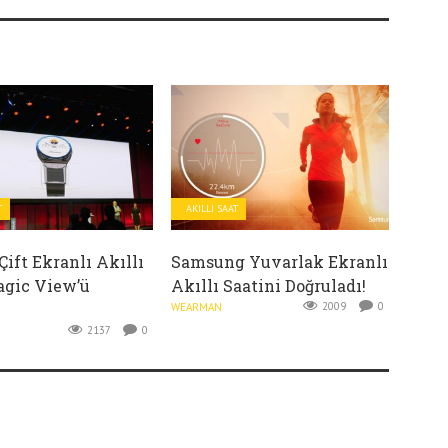
T
AKILLI SAAT
ift Ekranlı Akıllı
Samsung Yuvarlak Ekranlı
agic View’ü
Akıllı Saatini Doğruladı!
2009
0
WEARMAN
2137
0