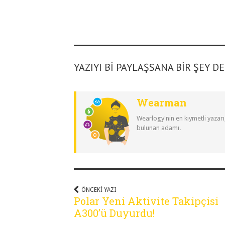
YAZIYI BI PAYLAŞSANA BIR ŞEY D
Wearman
Wearlogy'nin en kıymetli yazarı
bulunan adamı.
ÖNCEKI YAZI
Polar Yeni Aktivite Takipçisi
A300’ü Duyurdu!