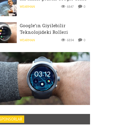
WEARMAN
6847
0
Google’ın Giyilebilir
Teknolojideki Rolleri
WEARMAN
6894
0
SPONSORLAR