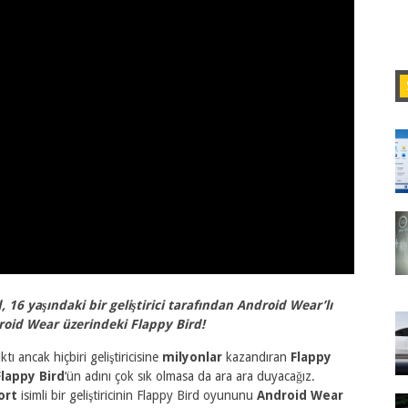
16 yaşındaki bir geliştirici tarafından Android Wear’lı
Android Wear üzerindeki
Flappy Bird!
ı ancak hiçbiri geliştiricisine
milyonlar
kazandıran
Flappy
Flappy Bird
‘ün adını çok sık olmasa da ara ara duyacağız.
ort
isimli bir geliştiricinin Flappy Bird oyununu
Android Wear