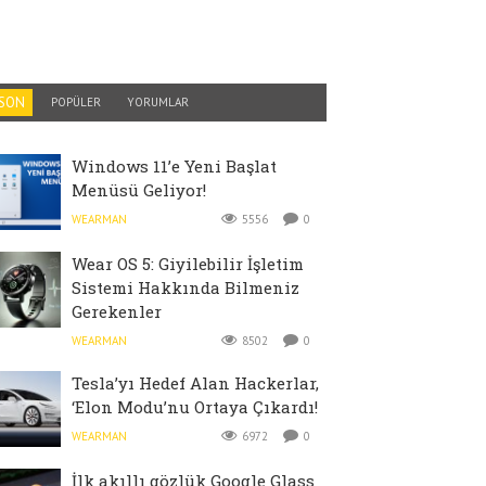
SON
POPÜLER
YORUMLAR
Windows 11’e Yeni Başlat
Menüsü Geliyor!
WEARMAN
5556
0
Wear OS 5: Giyilebilir İşletim
Sistemi Hakkında Bilmeniz
Gerekenler
WEARMAN
8502
0
Tesla’yı Hedef Alan Hackerlar,
‘Elon Modu’nu Ortaya Çıkardı!
WEARMAN
6972
0
İlk akıllı gözlük Google Glass