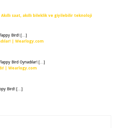
ıllı saat, akıllı bileklik ve giyilebilir teknoloji
lappy Bird! […]
dılar! | Wearlogy.com
Flappy Bird Oynadılar! […]
dı! | Wearlogy.com
ppy Bird! […]