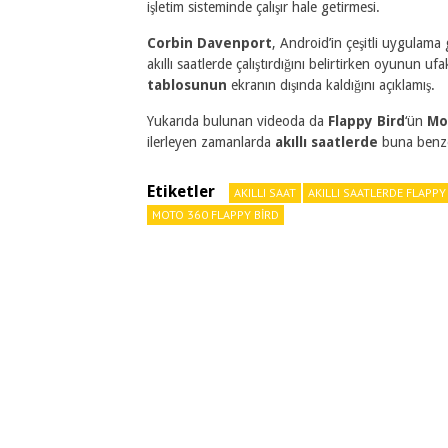
işletim sisteminde çalışır hale getirmesi.
Corbin Davenport
, Android’in çeşitli uygulama 
akıllı saatlerde çalıştırdığını belirtirken oyunun
tablosunun
ekranın dışında kaldığını açıklamış.
Yukarıda bulunan videoda da
Flappy Bird
‘ün
Mo
ilerleyen zamanlarda
akıllı saatlerde
buna benzer
Etiketler
AKILLI SAAT
AKILLI SAATLERDE FLAPPY
MOTO 360 FLAPPY BIRD