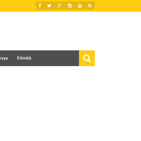
osya
Etkinlik