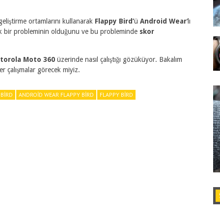
geliştirme ortamlarını kullanarak
Flappy Bird’
ü
Android Wear
‘lı
 ufak bir probleminin olduğunu ve bu probleminde
skor
torola Moto 360
üzerinde nasıl çalıştığı gözüküyor. Bakalım
 çalışmalar görecek miyiz.
 BIRD
ANDROID WEAR FLAPPY BIRD
FLAPPY BIRD