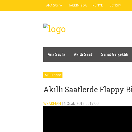
ANA SAYFA
HAKKIMIZDA
KÜNYE
İLETIŞIM
Ana Sayfa
Akıllı Saat
Sanal Gerçeklik
Akıllı Saat
Akıllı Saatlerde Flappy 
WEARMAN
| 5 Ocak, 2015 at 17:00