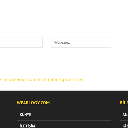
arn how your comment data is processed
.
WEARLOGY.COM
BIL
KÜNYE
AN
İLETIŞIM
GI