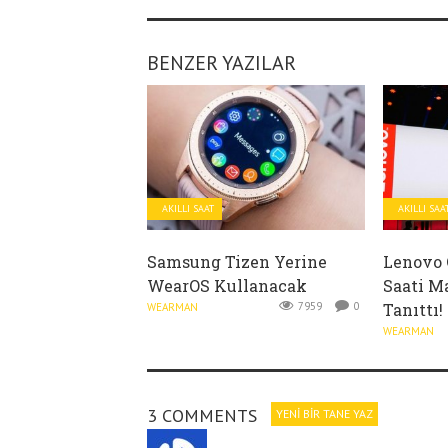
BENZER YAZILAR
AKILLI SAAT
AKILLI SAA
Samsung Tizen Yerine
Lenovo Ç
WearOS Kullanacak
Saati M
7959
0
Tanıttı!
WEARMAN
WEARMAN
3 COMMENTS
YENI BIR TANE YAZ