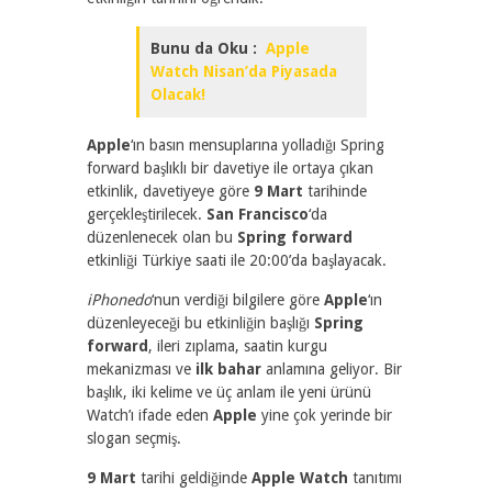
Bunu da Oku :
Apple
Watch Nisan’da Piyasada
Olacak!
Apple
‘ın basın mensuplarına yolladığı Spring
forward başlıklı bir davetiye ile ortaya çıkan
etkinlik, davetiyeye göre
9 Mart
tarihinde
gerçekleştirilecek.
San Francisco
‘da
düzenlenecek olan bu
Spring forward
etkinliği Türkiye saati ile 20:00’da başlayacak.
iPhonedo
‘nun verdiği bilgilere göre
Apple
‘ın
düzenleyeceği bu etkinliğin başlığı
Spring
forward
, ileri zıplama, saatin kurgu
mekanizması ve
ilk bahar
anlamına geliyor. Bir
başlık, iki kelime ve üç anlam ile yeni ürünü
Watch’ı ifade eden
Apple
yine çok yerinde bir
slogan seçmiş.
9 Mart
tarihi geldiğinde
Apple Watch
tanıtımı