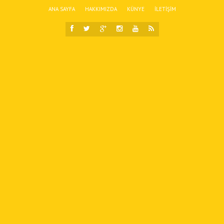
ANA SAYFA
HAKKIMIZDA
KÜNYE
İLETIŞIM