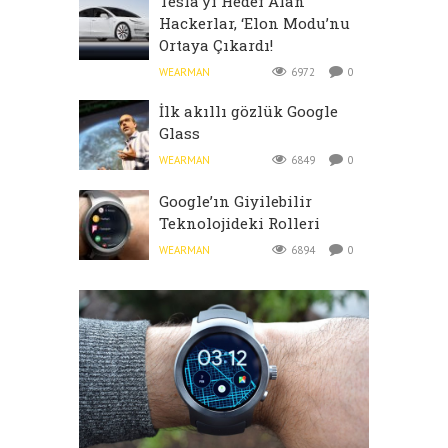
Tesla’yı Hedef Alan
Hackerlar, ‘Elon Modu’nu
Ortaya Çıkardı!
WEARMAN
6972
0
İlk akıllı gözlük Google
Glass
WEARMAN
6849
0
Google’ın Giyilebilir
Teknolojideki Rolleri
WEARMAN
6894
0