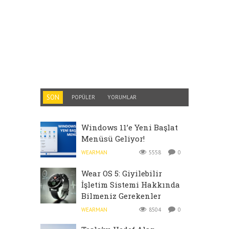
SON
POPÜLER
YORUMLAR
Windows 11’e Yeni Başlat
Menüsü Geliyor!
WEARMAN
5558
0
Wear OS 5: Giyilebilir
İşletim Sistemi Hakkında
Bilmeniz Gerekenler
WEARMAN
8504
0