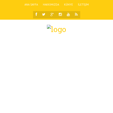
ANA SAYFA
HAKKIMIZDA
KÜNYE
İLETIŞIM