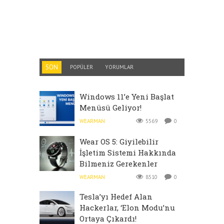
SON
POPÜLER
YORUMLAR
Windows 11’e Yeni Başlat
Menüsü Geliyor!
WEARMAN
5569
0
Wear OS 5: Giyilebilir
İşletim Sistemi Hakkında
Bilmeniz Gerekenler
WEARMAN
8510
0
Tesla’yı Hedef Alan
Hackerlar, ‘Elon Modu’nu
Ortaya Çıkardı!