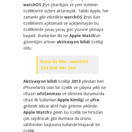
watchOS 2
‘ye çıkardığını ve yeni sistemin
özelliklerini sizlere aktarmıştık. Tabiki Apple, her
zamanki gibi etkinlikte
watchOS 2
‘nin tüm
özelliklerini açıklamadı ve açıklanmayan bu
özelliklerde yavaş yavaş gün yüzüne çıkmaya
başladı. Bunlardan ilki ise
Apple Watch
‘un
güvenliğini artıran
aktivasyon kilidi
özelliği
oldu.
Bunu da Oku : watchOS
2’ye Dair Her Şey!
Aktivasyon kilidi
özelliği
2013
yılından beri
iPhone’larda olan bir özellik ve çalışma şekli ise
cihazın
sıfırlanması
ve silinmesi durumunda
cihazı ilk kullanılan
Apple kimliği
ve
şifre
girilerek tekrar aktif hale getirme şeklinde.
Apple Watch
‘a gelen bu özellik ise hırsızları
çok caydıracak gibi durmasa da ürünü
sahibinden başkasına kullandırtmayacak bir
özellik.