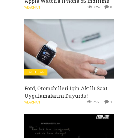
Apple Watch’a IPhone 6S İndirimi!
2257
0
WEARMAN
AKILLI SAAT
Ford, Otomobilleri Için Akıllı Saat
Uygulamalarını Duyurdu!
2585
1
WEARMAN