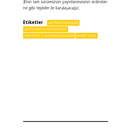
2
‘nin tam sürümünün yayınlanmasının ardından
ne gibi tepkiler ile karşılaşacağız.
Etiketler
AKTIVASYON KILIDI
APPLE WATCH AKTIVASYON
WATCHOS 2 AKTIVASYON KILIDI
WWDC 2015