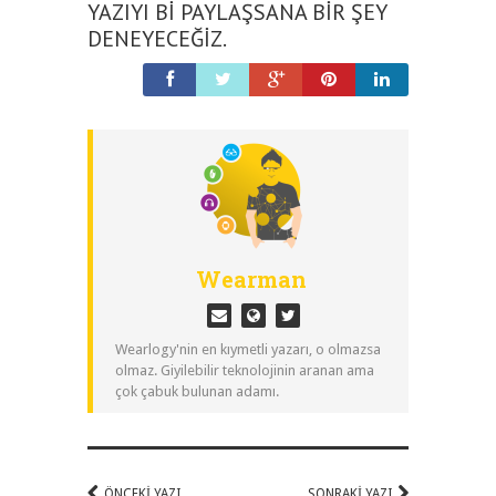
YAZIYI BI PAYLAŞSANA BIR ŞEY
DENEYECEĞIZ.
Wearman
Wearlogy'nin en kıymetli yazarı, o olmazsa
olmaz. Giyilebilir teknolojinin aranan ama
çok çabuk bulunan adamı.
ÖNCEKI YAZI
SONRAKI YAZI