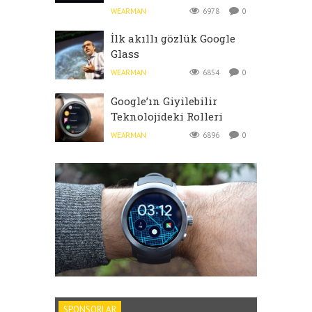
WEARMAN
6978
0
İlk akıllı gözlük Google
Glass
WEARMAN
6854
0
Google’ın Giyilebilir
Teknolojideki Rolleri
WEARMAN
6896
0
SPONSORLAR