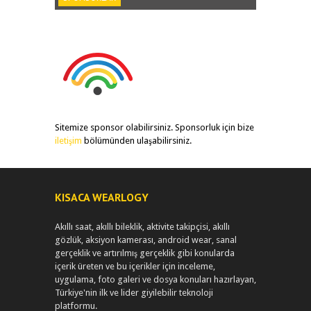
Sitemize sponsor olabilirsiniz. Sponsorluk için bize
iletişim
bölümünden ulaşabilirsiniz.
KISACA WEARLOGY
Akıllı saat, akıllı bileklik, aktivite takipçisi, akıllı
gözlük, aksiyon kamerası, android wear, sanal
gerçeklik ve artırılmış gerçeklik gibi konularda
içerik üreten ve bu içerikler için inceleme,
uygulama, foto galeri ve dosya konuları hazırlayan,
Türkiye'nin ilk ve lider giyilebilir teknoloji
platformu.