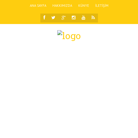
ANA SAYFA
HAKKIMIZDA
KÜNYE
İLETIŞIM