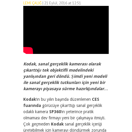
LEMI ÇALIĞ
| 21 Eylül, 2016 at 12:51
3400
1
Kodak, sanal gerçeklik kamerası olarak
çıkarttığı tek objektifli modelindeki
yanlışından geri döndü. Şimdi yeni modeli
ile sanal gerçeklik tutkunları için yeni bir
kamerayı piyasaya sürme hazırlığındalar…
Kodak
‘ın bu yılın başında düzenlenen
CES
fuarında
görücüye çıkarttığı sanal gerçeklik
odaklı kamera
SP360
‘ın yeterince pratik
olmaması dev firmayı yeni bir çalışmaya itmişti.
Çok geçmeden
Kodak
sanal gerçeklik içeriği
üretebilmek için kamerayı döndürmek zorunda