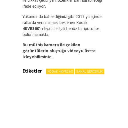
ile dikkat çekici yeni özellikler barındırabileceği
ifade ediliyor.
Yukarıda da bahsettiğimiz gibi 2017 yılı içinde
raflarda yerini alması beklenen Kodak
4KVR360
‘ın fiyatı ile ilgili henüz bir ipucu ise
bulunmamakta.
Bu müthiş kamera ile çekilen
görüntülerin oluştuğu videoyu üstte
izleyebilirsiniz…
Etiketler
KODAK 4KVR260
SANAL GERÇEKLIK