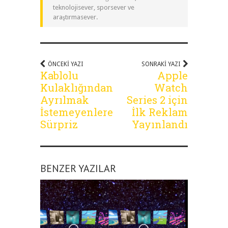
teknolojisever, sporsever ve
araştırmasever.
ÖNCEKI YAZI
SONRAKI YAZI
Kablolu
Apple
Kulaklığından
Watch
Ayrılmak
Series 2 için
İstemeyenlere
İlk Reklam
Sürpriz
Yayınlandı
BENZER YAZILAR