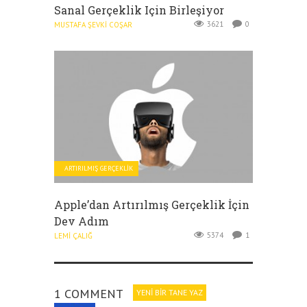
Sanal Gerçeklik Için Birleşiyor
3621
0
MUSTAFA ŞEVKI COŞAR
ARTIRILMIŞ GERÇEKLIK
Apple’dan Artırılmış Gerçeklik İçin
Dev Adım
5374
1
LEMI ÇALIĞ
1 COMMENT
YENI BIR TANE YAZ