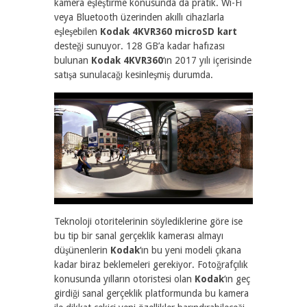
kamera eşleştirme konusunda da pratik. Wi-Fi
veya Bluetooth üzerinden akıllı cihazlarla
eşleşebilen
Kodak 4KVR360
microSD kart
desteği sunuyor. 128 GB’a kadar hafızası
bulunan
Kodak 4KVR360
‘ın 2017 yılı içerisinde
satışa sunulacağı kesinleşmiş durumda.
Teknoloji otoritelerinin söylediklerine göre ise
bu tip bir sanal gerçeklik kamerası almayı
düşünenlerin
Kodak
‘ın bu yeni modeli çıkana
kadar biraz beklemeleri gerekiyor. Fotoğrafçılık
konusunda yılların otoristesi olan
Kodak
‘ın geç
girdiği sanal gerçeklik platformunda bu kamera