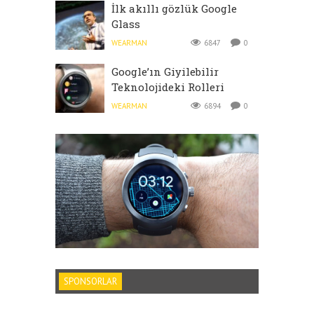
İlk akıllı gözlük Google
Glass
WEARMAN
6847
0
Google’ın Giyilebilir
Teknolojideki Rolleri
WEARMAN
6894
0
SPONSORLAR