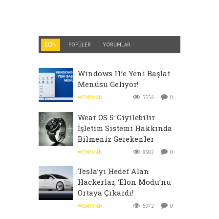
SON
POPÜLER
YORUMLAR
Windows 11’e Yeni Başlat
Menüsü Geliyor!
WEARMAN
5556
0
Wear OS 5: Giyilebilir
İşletim Sistemi Hakkında
Bilmeniz Gerekenler
WEARMAN
8502
0
Tesla’yı Hedef Alan
Hackerlar, ‘Elon Modu’nu
Ortaya Çıkardı!
WEARMAN
6972
0