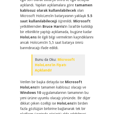
açıklandı. Yapılan açıklamalara göre
tamamen
kablosuz olarak kullanılabilecek
olan
Microsoft HoloLens’in bataryasının yaklaşık
5.5
saat kullanılabileceği
öğrenildi.
Microsoft
yetkilileirnden
Bruce Harris
‘in İsrail’de katıldığı
bir etkinlikte yaptığı açıklamada, bugüne kadar
HoloLens
ile ilgili bilgi vermekten kaçındıklarını
ancak HoloLens’in 5,5 saat batarya ömrü
barındıracağı ifade edildi.
Bunu da Oku:
Microsoft
HoloLens’in Fiyatı
Açıklandı!
Verilen bir başka detayda ise
Microsoft
HoloLens
‘in tamamen kablosuz olacağı ve
Windows 10
uygulamalarının tamamının bu
yeni ürüne uyumlu olacağı yönünde. Bir diğer
dikkat çeken özelliği ise
HoloLens
‘in birden
fazla gözlüğün birbirine bağlanarak tek bir