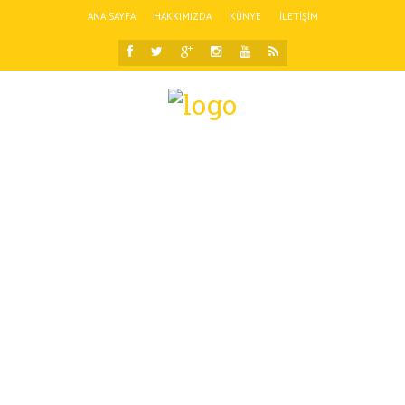
ANA SAYFA
HAKKIMIZDA
KÜNYE
İLETIŞIM