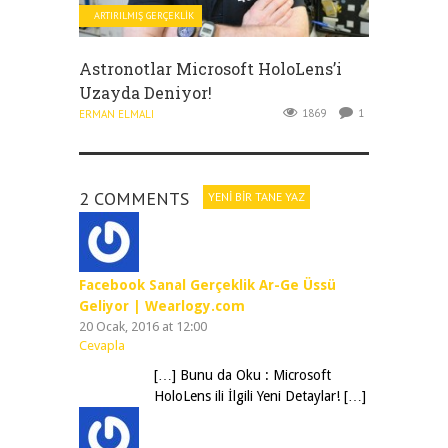
ARTIRILMIŞ GERÇEKLIK
Astronotlar Microsoft HoloLens’i
Uzayda Deniyor!
1869
1
ERMAN ELMALI
2 COMMENTS
YENI BIR TANE YAZ
Facebook Sanal Gerçeklik Ar-Ge Üssü
Geliyor | Wearlogy.com
20 Ocak, 2016 at 12:00
Cevapla
[…] Bunu da Oku : Microsoft
HoloLens ili İlgili Yeni Detaylar! […]