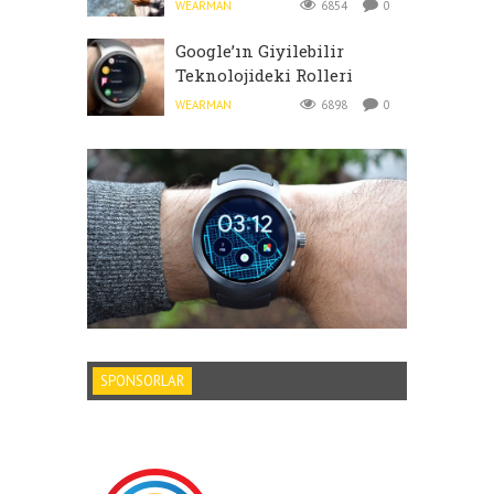
WEARMAN
6854
0
Google’ın Giyilebilir
Teknolojideki Rolleri
WEARMAN
6898
0
SPONSORLAR