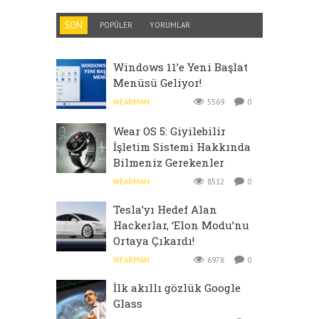
SON
POPÜLER
YORUMLAR
Windows 11’e Yeni Başlat
Menüsü Geliyor!
WEARMAN
5569
0
Wear OS 5: Giyilebilir
İşletim Sistemi Hakkında
Bilmeniz Gerekenler
WEARMAN
8512
0
Tesla’yı Hedef Alan
Hackerlar, ‘Elon Modu’nu
Ortaya Çıkardı!
WEARMAN
6978
0
İlk akıllı gözlük Google
Glass