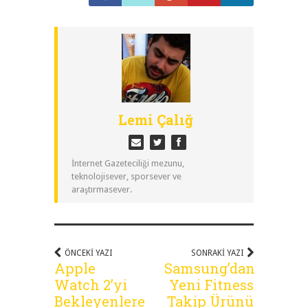
Lemi Çalığ
İnternet Gazeteciliği mezunu,
teknolojisever, sporsever ve
araştırmasever.
ÖNCEKI YAZI
SONRAKI YAZI
Apple
Samsung’dan
Watch 2’yi
Yeni Fitness
Bekleyenlere
Takip Ürünü