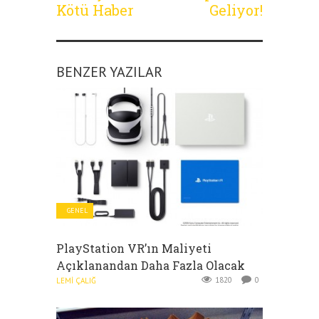
Kötü Haber
Geliyor!
BENZER YAZILAR
GENEL
PlayStation VR’ın Maliyeti
Açıklanandan Daha Fazla Olacak
1820
0
LEMI ÇALIĞ