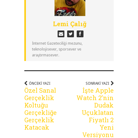
Lemi Çalığ
İnternet Gazeteciliği mezunu,
teknolojisever, sporsever ve
araştırmasever.
ÖNCEKI YAZI
SONRAKI YAZI
Özel Sanal
İşte Apple
Gerçeklik
Watch 2’nin
Koltuğu
Dudak
Gerçekliğe
Uçuklatan
Gerçeklik
Fiyatlı 2
Katacak
Yeni
Versiyonu