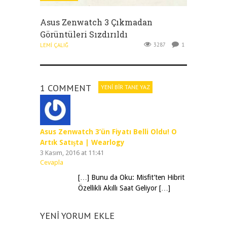
Asus Zenwatch 3 Çıkmadan
Görüntüleri Sızdırıldı
3287
1
LEMI ÇALIĞ
1 COMMENT
YENI BIR TANE YAZ
Asus Zenwatch 3’ün Fiyatı Belli Oldu! O
Artık Satışta | Wearlogy
3 Kasım, 2016 at 11:41
Cevapla
[…] Bunu da Oku: Misfit’ten Hibrit
Özellikli Akıllı Saat Geliyor […]
YENI YORUM EKLE