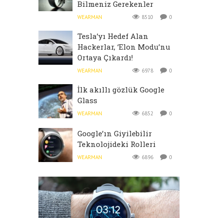
Bilmeniz Gerekenler
WEARMAN
8510
0
Tesla’yı Hedef Alan
Hackerlar, ‘Elon Modu’nu
Ortaya Çıkardı!
WEARMAN
6978
0
İlk akıllı gözlük Google
Glass
WEARMAN
6852
0
Google’ın Giyilebilir
Teknolojideki Rolleri
WEARMAN
6896
0