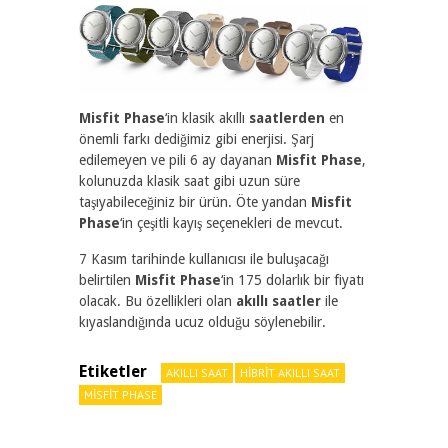
Misfit Phase
‘in klasik akıllı
saatlerden
en
önemli farkı dediğimiz gibi enerjisi. Şarj
edilemeyen ve pili 6 ay dayanan
Misfit Phase
,
kolunuzda klasik saat gibi uzun süre
taşıyabileceğiniz bir ürün. Öte yandan
Misfit
Phase
‘in çeşitli kayış seçenekleri de mevcut.
7 Kasım tarihinde kullanıcısı ile buluşacağı
belirtilen
Misfit Phase
‘in 175 dolarlık bir fiyatı
olacak. Bu özellikleri olan
akıllı saatler
ile
kıyaslandığında ucuz olduğu söylenebilir.
Etiketler
AKILLI SAAT
HIBRIT AKILLI SAAT
MISFIT PHASE