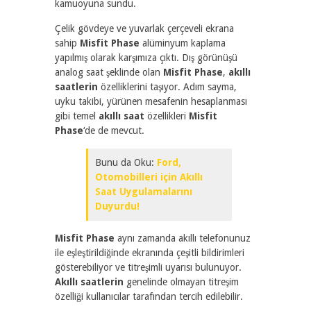
kamuoyuna sundu.
Çelik gövdeye ve yuvarlak çerçeveli ekrana
sahip
Misfit Phase
alüminyum kaplama
yapılmış olarak karşımıza çıktı. Dış görünüşü
analog saat şeklinde olan
Misfit Phase
,
akıllı
saatlerin
özelliklerini taşıyor. Adım sayma,
uyku takibi, yürünen mesafenin hesaplanması
gibi temel
akıllı saat
özellikleri
Misfit
Phase
‘de de mevcut.
Bunu da Oku:
Ford,
Otomobilleri için Akıllı
Saat Uygulamalarını
Duyurdu!
Misfit Phase
aynı zamanda akıllı telefonunuz
ile eşleştirildiğinde ekranında çeşitli bildirimleri
gösterebiliyor ve titreşimli uyarısı bulunuyor.
Akıllı saatlerin
genelinde olmayan titreşim
özelliği kullanıcılar tarafından tercih edilebilir.