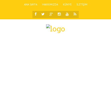
ANA SAYFA
HAKKIMIZDA
KÜNYE
İLETIŞIM