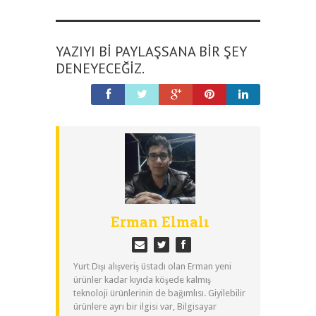
YAZIYI BI PAYLAŞSANA BIR ŞEY
DENEYECEĞIZ.
Erman Elmalı
Yurt Dışı alışveriş üstadı olan Erman yeni
ürünler kadar kıyıda köşede kalmış
teknoloji ürünlerinin de bağımlısı. Giyilebilir
ürünlere ayrı bir ilgisi var, Bilgisayar