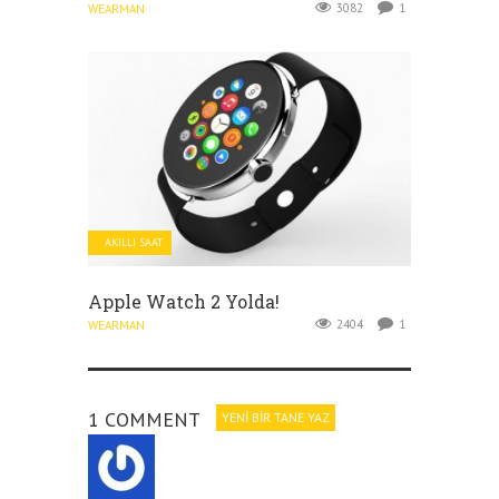
3082
1
WEARMAN
AKILLI SAAT
Apple Watch 2 Yolda!
2404
1
WEARMAN
1 COMMENT
YENI BIR TANE YAZ