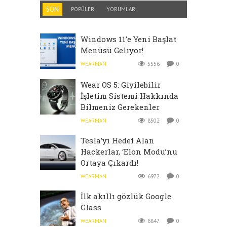
SON
POPÜLER
YORUMLAR
Windows 11’e Yeni Başlat
Menüsü Geliyor!
WEARMAN
5556
0
Wear OS 5: Giyilebilir
İşletim Sistemi Hakkında
Bilmeniz Gerekenler
WEARMAN
8502
0
Tesla’yı Hedef Alan
Hackerlar, ‘Elon Modu’nu
Ortaya Çıkardı!
WEARMAN
6972
0
İlk akıllı gözlük Google
Glass
WEARMAN
6847
0