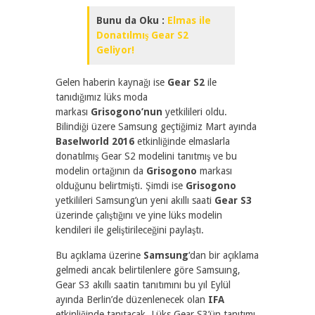
Bunu da Oku :
Elmas ile
Donatılmış Gear S2
Geliyor!
Gelen haberin kaynağı ise
Gear S2
ile
tanıdığımız lüks moda
markası
Grisogono’nun
yetkilileri oldu.
Bilindiği üzere Samsung geçtiğimiz Mart ayında
Baselworld 2016
etkinliğinde elmaslarla
donatılmış Gear S2 modelini tanıtmış ve bu
modelin ortağının da
Grisogono
markası
olduğunu belirtmişti. Şimdi ise
Grisogono
yetkilileri Samsung’un yeni akıllı saati
Gear S3
üzerinde çalıştığını ve yine lüks modelin
kendileri ile geliştirileceğini paylaştı.
Bu açıklama üzerine
Samsung
‘dan bir açıklama
gelmedi ancak belirtilenlere göre Samsuıng,
Gear S3 akıllı saatin tanıtımını bu yıl Eylül
ayında Berlin’de düzenlenecek olan
IFA
etkinliğinde tanıtacak. Lüks Gear S3’ün tanıtımı