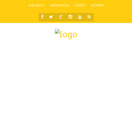
ANA SAYFA
HAKKIMIZDA
KÜNYE
İLETIŞIM