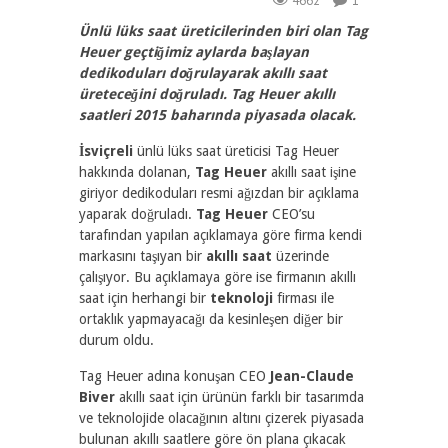
4662
1
Ünlü lüks saat üreticilerinden biri olan Tag
Heuer geçtiğimiz aylarda başlayan
dedikoduları doğrulayarak akıllı saat
üreteceğini doğruladı. Tag Heuer akıllı
saatleri 2015 baharında piyasada olacak.
İsviçreli
ünlü lüks saat üreticisi Tag Heuer
hakkında dolanan,
Tag Heuer
akıllı saat işine
giriyor dedikoduları resmi ağızdan bir açıklama
yaparak doğruladı.
Tag Heuer
CEO’su
tarafından yapılan açıklamaya göre firma kendi
markasını taşıyan bir
akıllı saat
üzerinde
çalışıyor. Bu açıklamaya göre ise firmanın akıllı
saat için herhangi bir
teknoloji
firması ile
ortaklık yapmayacağı da kesinleşen diğer bir
durum oldu.
Tag Heuer adına konuşan CEO
Jean-Claude
Biver
akıllı saat için ürünün farklı bir tasarımda
ve teknolojide olacağının altını çizerek piyasada
bulunan akıllı saatlere göre ön plana çıkacak