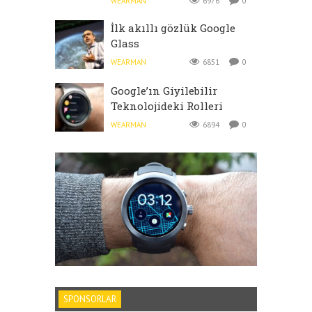
WEARMAN
6976
0
İlk akıllı gözlük Google
Glass
WEARMAN
6851
0
Google’ın Giyilebilir
Teknolojideki Rolleri
WEARMAN
6894
0
SPONSORLAR