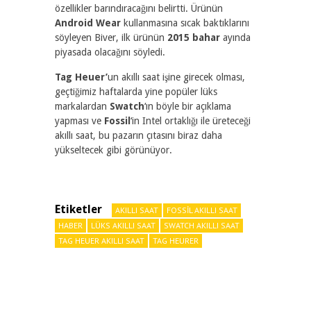
özellikler barındıracağını belirtti. Ürünün
Android Wear
kullanmasına sıcak baktıklarını
söyleyen Biver, ilk ürünün
2015 bahar
ayında
piyasada olacağını söyledi.
Tag Heuer’
un akıllı saat işine girecek olması,
geçtiğimiz haftalarda yine popüler lüks
markalardan
Swatch
‘ın böyle bir açıklama
yapması ve
Fossil
‘in Intel ortaklığı ile üreteceği
akıllı saat, bu pazarın çıtasını biraz daha
yükseltecek gibi görünüyor.
Etiketler
AKILLI SAAT
FOSSIL AKILLI SAAT
HABER
LÜKS AKILLI SAAT
SWATCH AKILLI SAAT
TAG HEUER AKILLI SAAT
TAG HEURER