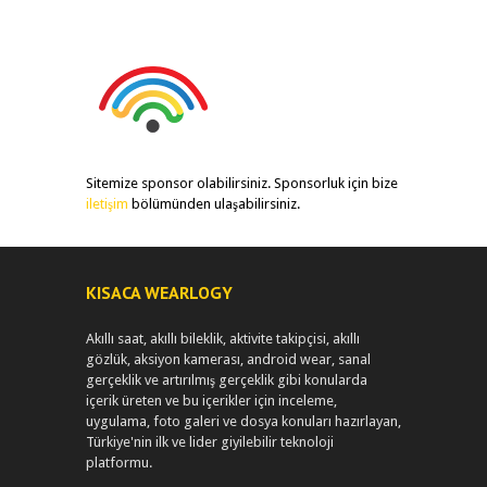
Sitemize sponsor olabilirsiniz. Sponsorluk için bize
iletişim
bölümünden ulaşabilirsiniz.
KISACA WEARLOGY
Akıllı saat, akıllı bileklik, aktivite takipçisi, akıllı
gözlük, aksiyon kamerası, android wear, sanal
gerçeklik ve artırılmış gerçeklik gibi konularda
içerik üreten ve bu içerikler için inceleme,
uygulama, foto galeri ve dosya konuları hazırlayan,
Türkiye'nin ilk ve lider giyilebilir teknoloji
platformu.