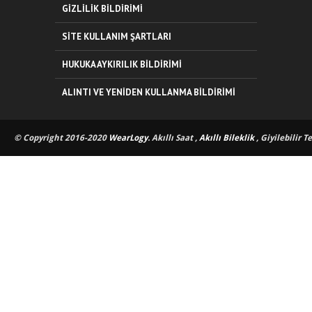
GIZLILIK BILDIRIMI
SITE KULLANIM ŞARTLARI
HUKUKA AYKIRILIK BILDIRIMI
ALINTI VE YENIDEN KULLANMA BILDIRIMI
© Copyright 2016-2020
WearLogy
. Akıllı Saat ,
Akıllı Bileklik
, Giyilebilir T