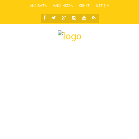
ANA SAYFA
HAKKIMIZDA
KÜNYE
İLETIŞIM