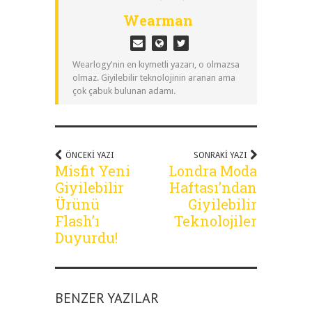
Wearman
Wearlogy'nin en kıymetli yazarı, o olmazsa
olmaz. Giyilebilir teknolojinin aranan ama
çok çabuk bulunan adamı.
ÖNCEKI YAZI
SONRAKI YAZI
Misfit Yeni
Londra Moda
Giyilebilir
Haftası’ndan
Ürünü
Giyilebilir
Flash’ı
Teknolojiler
Duyurdu!
BENZER YAZILAR