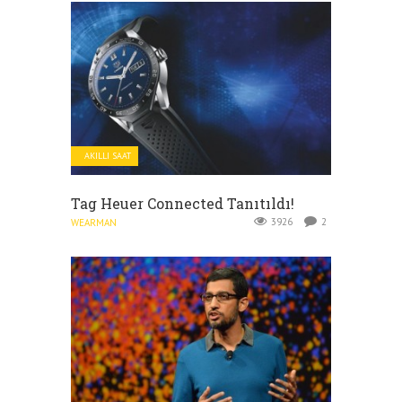
AKILLI SAAT
Tag Heuer Connected Tanıtıldı!
3926
2
WEARMAN