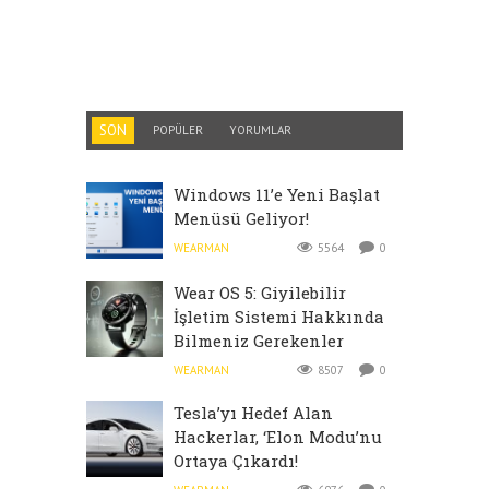
SON
POPÜLER
YORUMLAR
Windows 11’e Yeni Başlat
Menüsü Geliyor!
WEARMAN
5564
0
Wear OS 5: Giyilebilir
İşletim Sistemi Hakkında
Bilmeniz Gerekenler
WEARMAN
8507
0
Tesla’yı Hedef Alan
Hackerlar, ‘Elon Modu’nu
Ortaya Çıkardı!