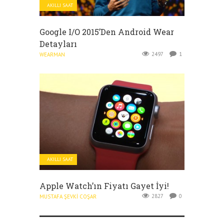
AKILLI SAAT
Google I/O 2015’den Android Wear
Detayları
2497
1
WEARMAN
AKILLI SAAT
Apple Watch’ın Fiyatı Gayet İyi!
2827
0
MUSTAFA ŞEVKI COŞAR