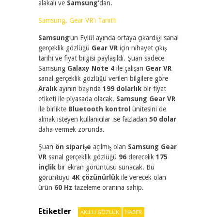
alakalı ve
Samsung’
dan.
Samsung, Gear VR’ı Tanıttı
Samsung
‘un Eylül ayında ortaya çıkardığı sanal
gerçeklik gözlüğü
Gear VR
için nihayet çıkış
tarihi ve fiyat bilgisi paylaşıldı. Şuan sadece
Samsung
Galaxy Note 4
ile çalışan
Gear VR
sanal gerçeklik gözlüğü verilen bilgilere göre
Aralık
ayının başında
199 dolarlık
bir fiyat
etiketi ile piyasada olacak.
Samsung Gear VR
ile birlikte
Bluetooth kontrol
ünitesini de
almak isteyen kullanıcılar ise fazladan
50 dolar
daha vermek zorunda.
Şuan
ön siparişe
açılmış olan
Samsung Gear
VR
sanal gerçeklik gözlüğü
96
derecelik
175
inçlik
bir ekran görüntüsü sunacak. Bu
görüntüyü
4K çözünürlük
ile verecek olan
ürün
60 Hz
tazeleme oranına sahip.
Etiketler
AKILLI GÖZLÜK
HABER