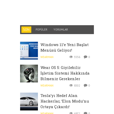
SON
POPÜLER
YORUMLAR
Windows 11’e Yeni Başlat
Menüsü Geliyor!
WEARMAN
5556
0
Wear OS 5: Giyilebilir
İşletim Sistemi Hakkında
Bilmeniz Gerekenler
WEARMAN
8502
0
Tesla’yı Hedef Alan
Hackerlar, ‘Elon Modu’nu
Ortaya Çıkardı!
WEARMAN
6972
0