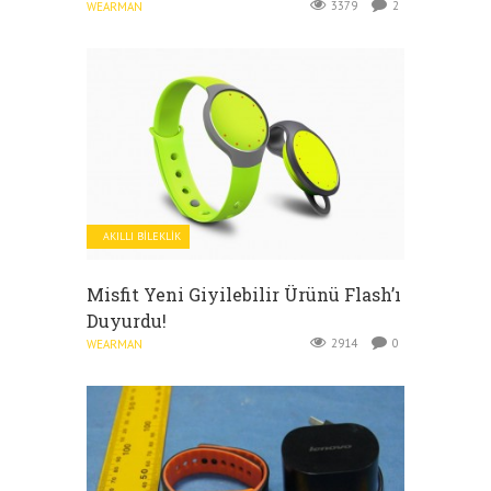
3379
2
WEARMAN
AKILLI BILEKLIK
Misfit Yeni Giyilebilir Ürünü Flash’ı
Duyurdu!
2914
0
WEARMAN