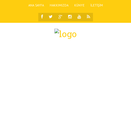
ANA SAYFA
HAKKIMIZDA
KÜNYE
İLETIŞIM