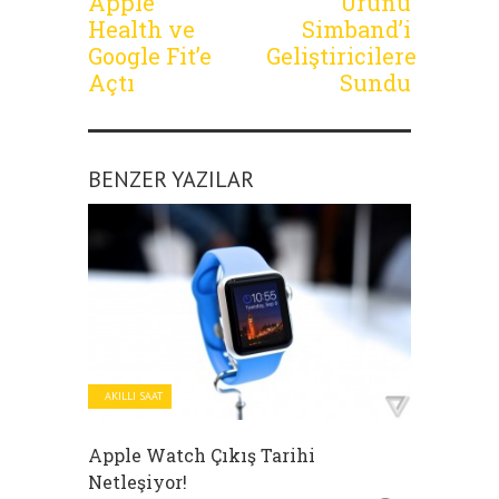
Apple
Ürünü
Health ve
Simband’i
Google Fit’e
Geliştiricilere
Açtı
Sundu
BENZER YAZILAR
AKILLI SAAT
Apple Watch Çıkış Tarihi
Netleşiyor!