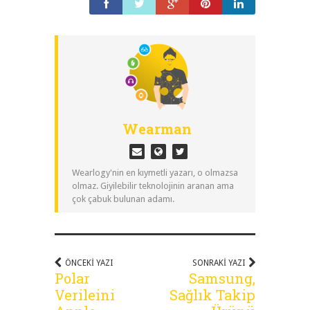
Wearman
Wearlogy'nin en kıymetli yazarı, o olmazsa
olmaz. Giyilebilir teknolojinin aranan ama
çok çabuk bulunan adamı.
ÖNCEKI YAZI
SONRAKI YAZI
Polar
Samsung,
Verileini
Sağlık Takip