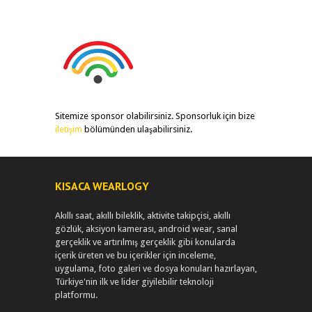
Sitemize sponsor olabilirsiniz. Sponsorluk için bize
iletişim
bölümünden ulaşabilirsiniz.
KISACA WEARLOGY
Akıllı saat, akıllı bileklik, aktivite takipçisi, akıllı
gözlük, aksiyon kamerası, android wear, sanal
gerçeklik ve artırılmış gerçeklik gibi konularda
içerik üreten ve bu içerikler için inceleme,
uygulama, foto galeri ve dosya konuları hazırlayan,
Türkiye'nin ilk ve lider giyilebilir teknoloji
platformu.