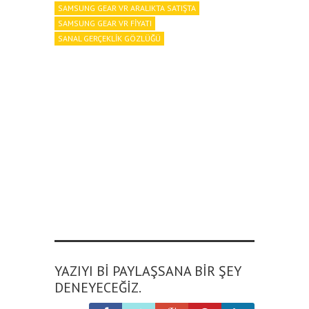
SAMSUNG GEAR VR ARALIKTA SATIŞTA
SAMSUNG GEAR VR FIYATI
SANAL GERÇEKLIK GÖZLÜĞÜ
YAZIYI BI PAYLAŞSANA BIR ŞEY
DENEYECEĞIZ.