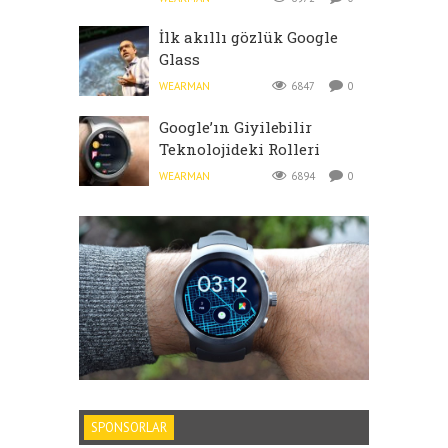
İlk akıllı gözlük Google
Glass
WEARMAN
6847
0
Google’ın Giyilebilir
Teknolojideki Rolleri
WEARMAN
6894
0
SPONSORLAR