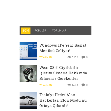
SON
POPÜLER
YORUMLAR
Windows 11’e Yeni Başlat
Menüsü Geliyor!
WEARMAN
5558
0
Wear OS 5: Giyilebilir
İşletim Sistemi Hakkında
Bilmeniz Gerekenler
WEARMAN
8504
0
Tesla’yı Hedef Alan
Hackerlar, ‘Elon Modu’nu
Ortaya Çıkardı!