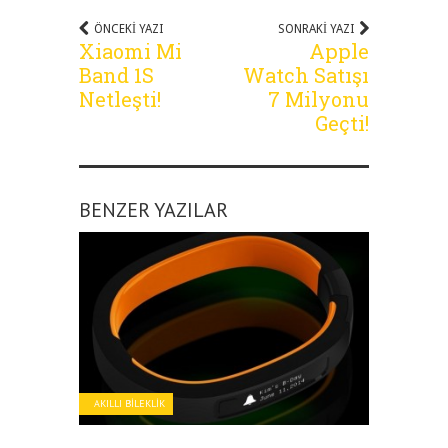
ÖNCEKI YAZI
SONRAKI YAZI
Xiaomi Mi
Apple
Band 1S
Watch Satışı
Netleşti!
7 Milyonu
Geçti!
BENZER YAZILAR
AKILLI BILEKLIK