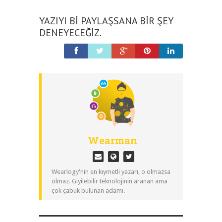
YAZIYI BI PAYLAŞSANA BIR ŞEY
DENEYECEĞIZ.
Wearman
Wearlogy'nin en kıymetli yazarı, o olmazsa
olmaz. Giyilebilir teknolojinin aranan ama
çok çabuk bulunan adamı.