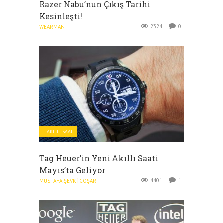
Razer Nabu’nun Çıkış Tarihi
Kesinleşti!
2324
0
WEARMAN
AKILLI SAAT
Tag Heuer’in Yeni Akıllı Saati
Mayıs’ta Geliyor
4401
1
MUSTAFA ŞEVKI COŞAR