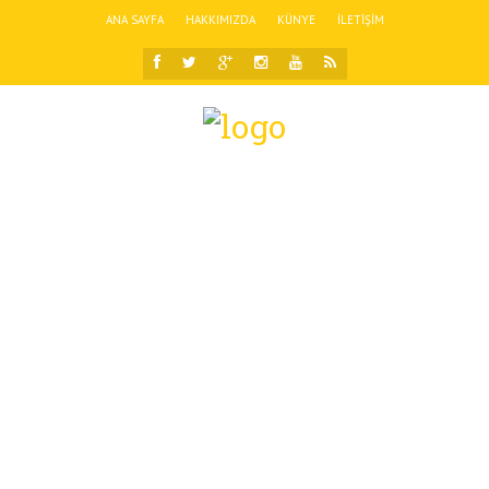
ANA SAYFA
HAKKIMIZDA
KÜNYE
İLETIŞIM