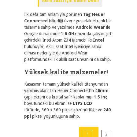
Akıllı Saati için Kasım Dedi!
İlk defa tam anlamıyla görünen
Tag Heuer
Connected
bilindiği üzere yuvarlak ekranlı bir
tasarıma sahip ve yazılımda
Android Wear
ile
Google donanımda
1.6 GHz
hızında çalışan çift
çekirdekli Intel Atom Z34 işlemcisi ile
Intel
bulunuyor. Akıllı saat Intel işlemciye sahip
olması nedeniyle de Android Wear
platformundaki ilk akıllı saat ünvanını da sahip.
Yüksek kalite malzemeler!
Kasasının tamamı yüksek kaliteli titanyumdan
yapılmış olan Tah Heuer Connected’in
46mm
çaplı ekranı da krsital safir kaplanmış.
1.5 inç
boyutundaki bu ekran ise
LTPS LCD
türünde, 360 x 360 piksel çözünürlüğe ve
240
ppi
piksel yoğunluğuna sahip.
1
2