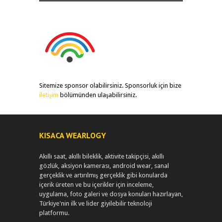
Sitemize sponsor olabilirsiniz. Sponsorluk için bize
iletişim
bölümünden ulaşabilirsiniz.
KISACA WEARLOGY
Akıllı saat, akıllı bileklik, aktivite takipçisi, akıllı
gözlük, aksiyon kamerası, android wear, sanal
gerçeklik ve artırılmış gerçeklik gibi konularda
içerik üreten ve bu içerikler için inceleme,
uygulama, foto galeri ve dosya konuları hazırlayan,
Türkiye'nin ilk ve lider giyilebilir teknoloji
platformu.