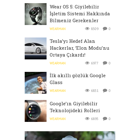
Wear OS 5: Giyilebilir
İşletim Sistemi Hakkında
Bilmeniz Gerekenler
WEARMAN
8509
0
Tesla’yı Hedef Alan
Hackerlar, ‘Elon Modu’nu
Ortaya Çıkardı!
WEARMAN
6977
0
İlk akıllı gözlük Google
Glass
WEARMAN
6851
0
Google’ın Giyilebilir
Teknolojideki Rolleri
WEARMAN
6895
0