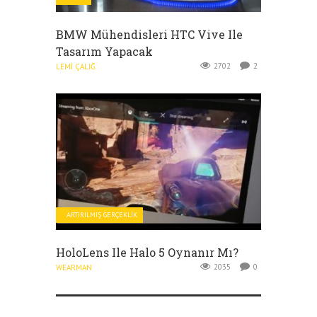
BMW Mühendisleri HTC Vive Ile
Tasarım Yapacak
2702
2
LEMI ÇALIĞ
ARTIRILMIŞ GERÇEKLIK
HoloLens Ile Halo 5 Oynanır Mı?
2035
0
WEARMAN