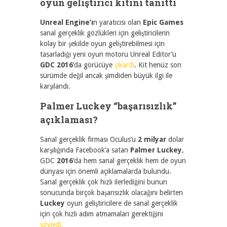
oyun geliştirici kitini tanıttı
Unreal Engine’ı
n yaratıcısı olan
Epic Games
sanal gerçeklik gözlükleri için geliştiricilerin
kolay bir şekilde oyun geliştirebilmesi için
tasarladığı yeni oyun motoru Unreal Editor’u
GDC 2016
‘da görücüye
çıkardı
. Kit henüz son
sürümde değil ancak şimdiden büyük ilgi ile
karşılandı.
Palmer Luckey “başarısızlık”
açıklaması?
Sanal gerçeklik firması Oculus’u
2 milyar
dolar
karşılığında Facebook’a satan
Palmer Luckey
,
GDC
2016
‘da hem sanal gerçeklik hem de oyun
dünyası için önemli açıklamalarda bulundu.
Sanal gerçeklik çok hızlı ilerlediğini bunun
sonucunda birçok başarısızlık olacağını belirten
Luckey
oyun geliştiricilere de sanal gerçeklik
için çok hızlı adım atmamaları gerektiğini
söyledi.