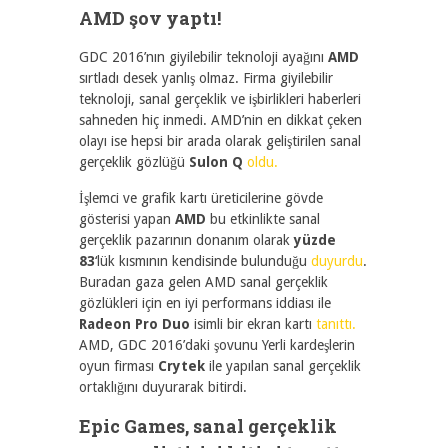
AMD şov yaptı!
GDC 2016’nın giyilebilir teknoloji ayağını
AMD
sırtladı desek yanlış olmaz. Firma giyilebilir
teknoloji, sanal gerçeklik ve işbirlikleri haberleri
sahneden hiç inmedi. AMD’nin en dikkat çeken
olayı ise hepsi bir arada olarak geliştirilen sanal
gerçeklik gözlüğü
Sulon Q
oldu.
İşlemci ve grafik kartı üreticilerine gövde
gösterisi yapan
AMD
bu etkinlikte sanal
gerçeklik pazarının donanım olarak
yüzde
83
‘lük kısmının kendisinde bulunduğu
duyurdu
.
Buradan gaza gelen AMD sanal gerçeklik
gözlükleri için en iyi performans iddiası ile
Radeon Pro Duo
isimli bir ekran kartı
tanıttı.
AMD, GDC 2016’daki şovunu Yerli kardeşlerin
oyun firması
Crytek
ile yapılan sanal gerçeklik
ortaklığını duyurarak bitirdi.
Epic Games, sanal gerçeklik