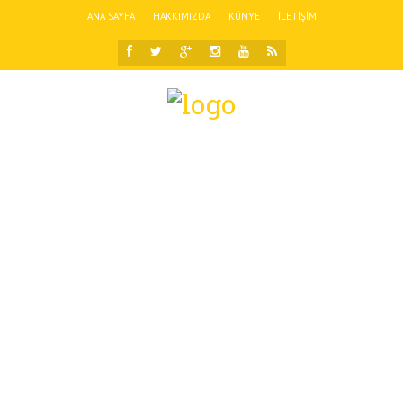
ANA SAYFA
HAKKIMIZDA
KÜNYE
İLETIŞIM